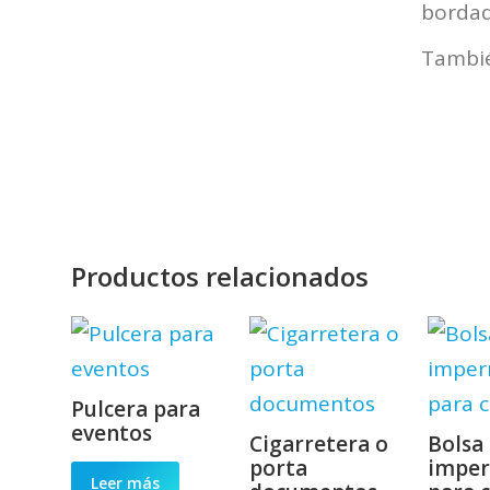
bordad
Tambié
Productos relacionados
Pulcera para
eventos
Cigarretera o
Bolsa
porta
impe
Leer más