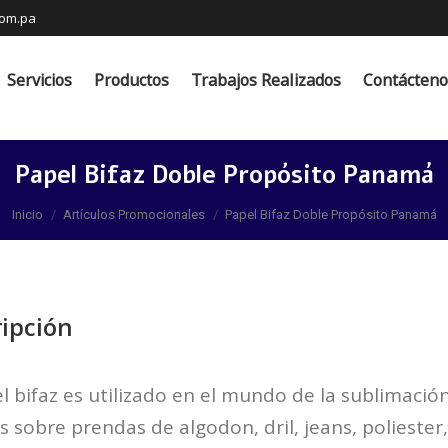
com.pa
Productos
Trabajos Realizados
Contáctenos
Servicios
Productos
Trabajos Realizados
Contácteno
Papel Bifaz Doble Propósito Panamá
Estás aquí:
Inicio
Artículos Promocionales
Papel Bifaz Doble Propósito Panamá
ipción
l bifaz es utilizado en el mundo de la sublimación
 sobre prendas de algodon, dril, jeans, poliester