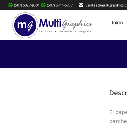
(507) 6027-9501
(507) 6741-6757
ventas@multigraphics.
Inicio
Servicios
Inicio
Descr
El pape
parches