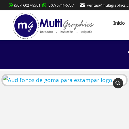
(507) 6027-9501
(507) 6741-6757
ventas@multigraphics.
Inicio
Servicios
Inicio