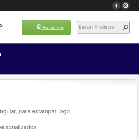
Escríbenos
s
Escríbenos
o
angular, para estampar logo.