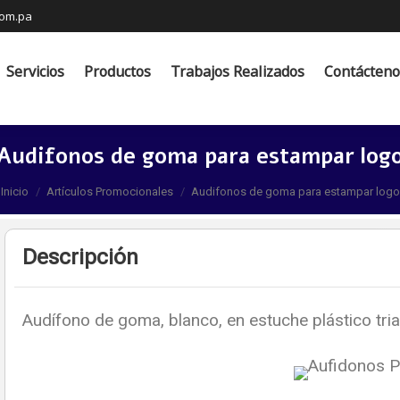
com.pa
Productos
Trabajos Realizados
Contáctenos
Servicios
Productos
Trabajos Realizados
Contácteno
Audifonos de goma para estampar log
Estás aquí:
Inicio
Artículos Promocionales
Audifonos de goma para estampar logo
Descripción
Audífono de goma, blanco, en estuche plástico tri