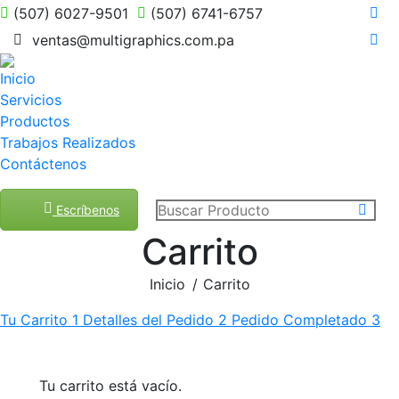
(507) 6027-9501
(507) 6741-6757
Fac
ventas@multigraphics.com.pa
pag
Ins
ope
pag
Inicio
in
ope
Servicios
ne
in
wi
Productos
ne
Trabajos Realizados
wi
Contáctenos
Buscar:
Escríbenos
Carrito
Estás aquí:
Inicio
Carrito
Tu Carrito
1
Detalles del Pedido
2
Pedido Completado
3
Tu carrito está vacío.