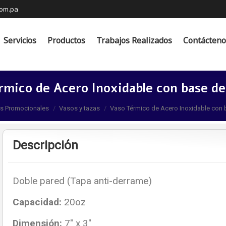
com.pa
s
Productos
Trabajos Realizados
Contáctenos
Servicios
Productos
Trabajos Realizados
Contácteno
rmico de Acero Inoxidable con base d
:
os Promocionales
Vasos y tazas
Vaso Térmico de Acero Inoxidable co
Descripción
Doble pared (Tapa anti-derrame)
Capacidad:
20oz
Dimensión:
7″ x 3″