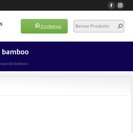
Escríbenos
s
Escríbenos
e bamboo
n base de bamboo