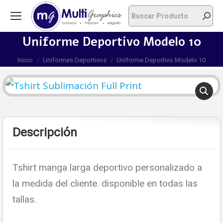
Uniforme Deportivo Modelo 10
Estás aquí:
Inicio
Uniformes Deportivos
Uniforme Deportivo Modelo 10
Descripción
Tshirt manga larga deportivo personalizado a
la medida del cliente. disponible en todas las
tallas.