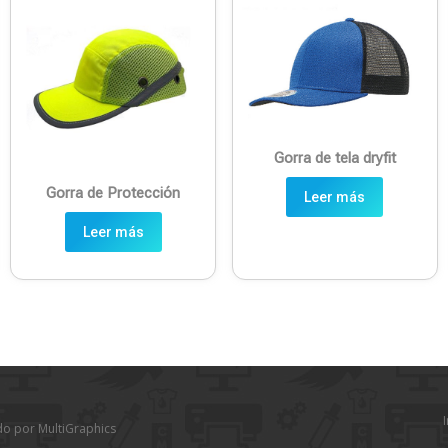
Gorra de tela dryfit
Gorra de Protección
Leer más
Leer más
I
do por MultiGraphics