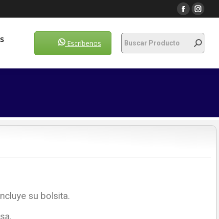
Escríbenos
s
Escríbenos
ncluye su bolsita.
sa.