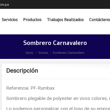
com.pa
s
Productos
Trabajos Realizados
Contáctenos
Servicios
Productos
Trabajos Realizados
Contácteno
Sombrero Carnavalero
Estás aquí:
Inicio
Gorras
Sombrero Carnavalero
Descripción
Referencia: PF-Rumbax
Sombrero plegable de polyester en vivos colores, i
Lo podemos personalizar con el logo de su empre