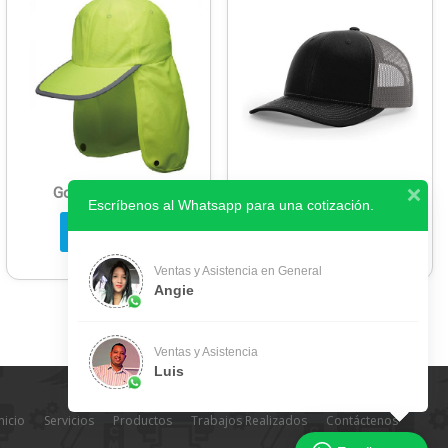
Gorra de Trabajo
Gorras Richardson
Escríbenos al Whatsapp para una cotización.
Leer más
Leer más
Ventas y Asistencia en General
Angie
Ventas y Asistencia
Luis
nicio
Servicios
Productos
Trabajos Realizados
Contáctenos