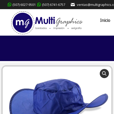
(507) 6027-9501
(507) 6741-6757
ventas@multigraphics.
Inicio
Servicio
Inicio