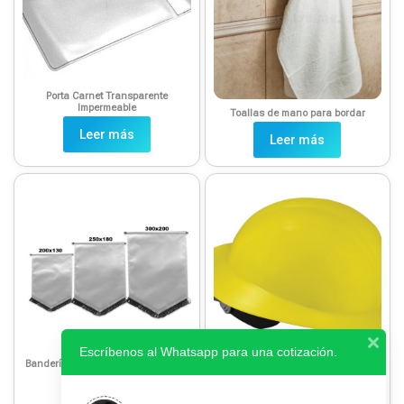
Porta Carnet Transparente
Impermeable
Toallas de mano para bordar
Leer más
Leer más
Escríbenos al Whatsapp para una cotización.
Banderín para estanpar o Sublimar
Cascos de Seguridad
Leer más
Leer más