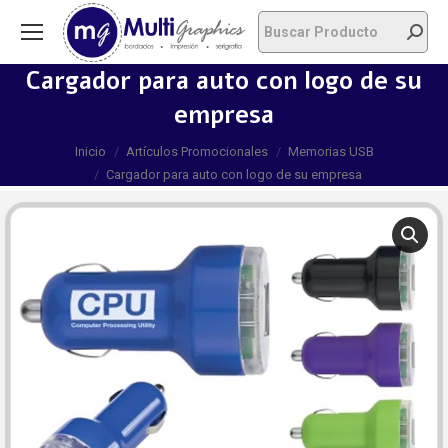
Cargador para auto con logo de su
empresa
Estás aquí:
Inicio
Artículos Promocionales
Memorias USB
Cargador para auto con logo de su empresa