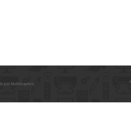
I
do por MultiGraphics