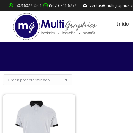
(507) 6027-9501
(507) 6741-6757
ventas@multigraphics.
Inicio
Servicio
Inicio