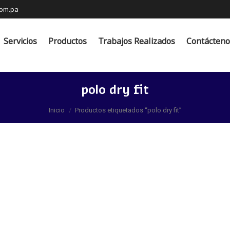
com.pa
s
Productos
Trabajos Realizados
Contáctenos
Servicios
Productos
Trabajos Realizados
Contácteno
polo dry fit
Estás aquí:
Inicio
Productos etiquetados “polo dry fit”