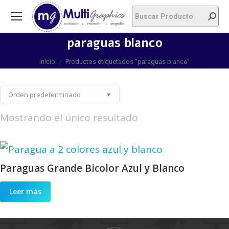
paraguas blanco
Estás aquí:
Inicio
Productos etiquetados “paraguas blanco”
Mostrando el único resultado
Paraguas Grande Bicolor Azul y Blanco
Leer más