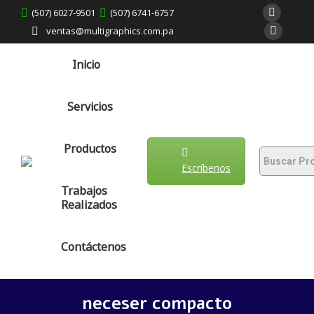
(507) 6027-9501
(507) 6741-6757
ventas@multigraphics.com.pa
Inicio
Servicios
Productos
Escríbenos
Trabajos
Realizados
Contáctenos
neceser compacto