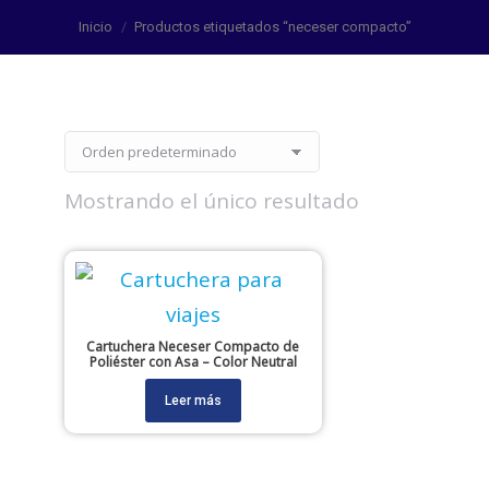
Estás aquí:
Inicio
Productos etiquetados “neceser compacto”
Mostrando el único resultado
Cartuchera Neceser Compacto de
Poliéster con Asa – Color Neutral
Leer más