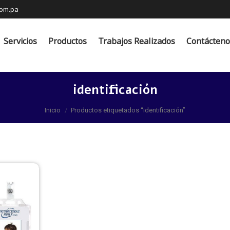
com.pa
s
Productos
Trabajos Realizados
Contáctenos
Servicios
Productos
Trabajos Realizados
Contácteno
identificación
Estás aquí:
Inicio
Productos etiquetados “identificación”