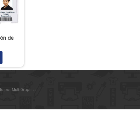
ión de
I
do por MultiGraphics