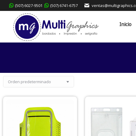
(507) 6027-9501
(507) 6741-6757
ventas@multigraphics.
Inicio
Servicio
Inicio