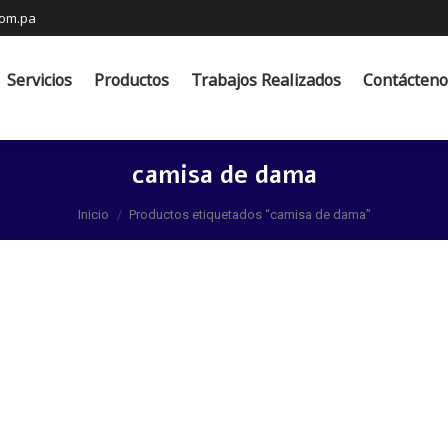
com.pa
s
Productos
Trabajos Realizados
Contáctenos
Servicios
Productos
Trabajos Realizados
Contácteno
camisa de dama
Estás aquí:
Inicio
Productos etiquetados “camisa de dama”