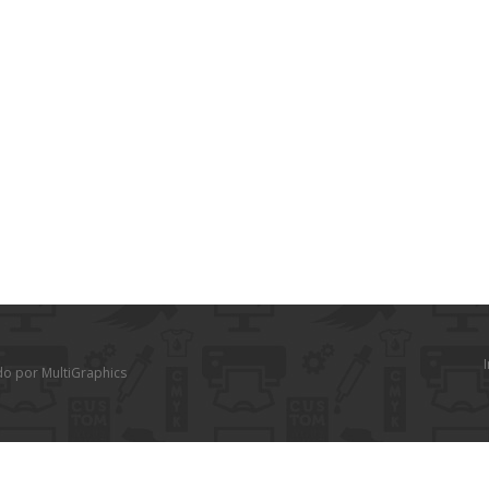
I
do por MultiGraphics