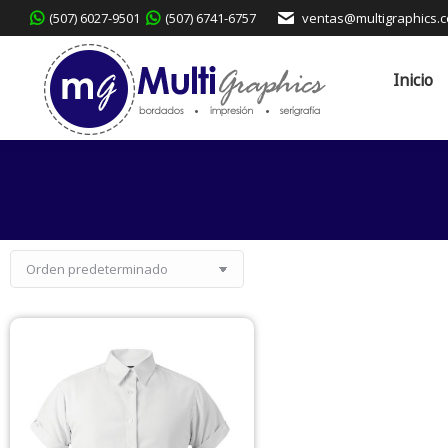
(507) 6027-9501
(507) 6741-6757
ventas@multigraphics.
Inicio
Servicio
Inicio