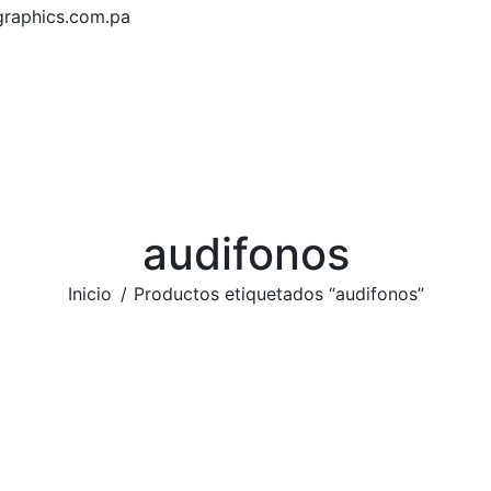
graphics.com.pa
audifonos
Estás aquí:
Inicio
Productos etiquetados “audifonos”