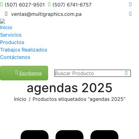
(507) 6027-9501
(507) 6741-6757
Fac
ventas@multigraphics.com.pa
pag
Ins
ope
pag
Inicio
in
ope
Servicios
ne
in
wi
Productos
ne
Trabajos Realizados
wi
Contáctenos
Buscar:
Escríbenos
agendas 2025
Estás aquí:
Inicio
Productos etiquetados “agendas 2025”