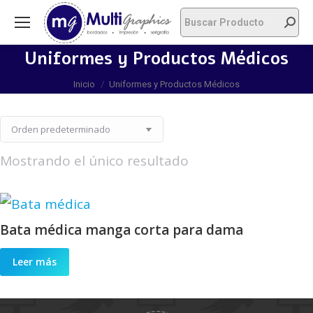
Uniformes y Productos Médicos
Estás aquí:
Inicio
Uniformes y Productos Médicos
Mostrando el único resultado
Bata médica manga corta para dama
Leer más